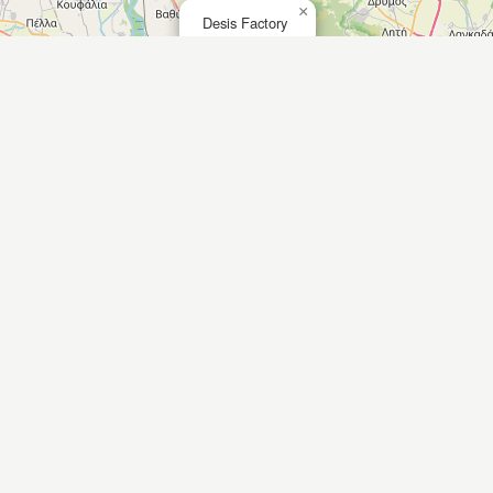
×
Desis Factory
Leaflet
|
©
OpenStreetMap
contributors