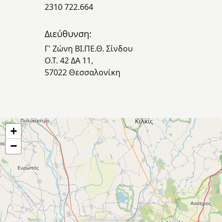
2310 722.664
Διεύθυνση:
Γ' Ζώνη ΒΙ.ΠΕ.Θ. Σίνδου
Ο.Τ. 42 ΔΑ 11,
57022 Θεσσαλονίκη
+
−