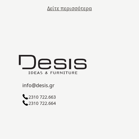
Δείτε περισσότερα
info@desis.gr
2310 722.663
2310 722.664
ΒΙ.ΠΕ.Θ. ΣΊΝΔΟΥ Γ' ΖΏΝΗ
57022 ΘΕΣΣΑΛΟΝΊΚΗ
© 2026
Desis
. All Rights Reserved.