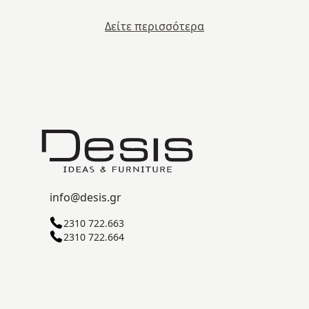
Δείτε περισσότερα
info@desis.gr
2310 722.663
2310 722.664
ΒΙ.ΠΕ.Θ. ΣΊΝΔΟΥ Γ' ΖΏΝΗ
57022 ΘΕΣΣΑΛΟΝΊΚΗ
© 2026
Desis
. All Rights Reserved.