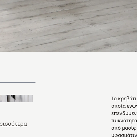
Το κρεβάτι
οποία ενών
επενδυμέν
πυκνότητα
ερισσότερα
από μασίφ
υφασμάτιν